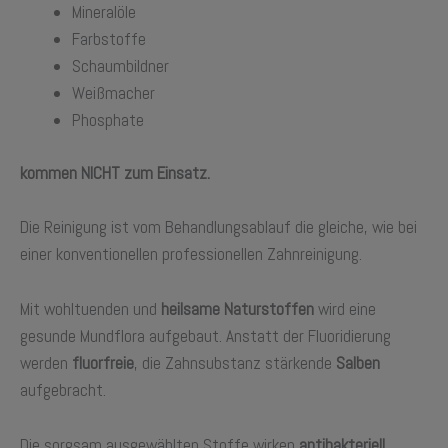
Mineralöle
Farbstoffe
Schaumbildner
Weißmacher
Phosphate
kommen NICHT zum Einsatz.
Die Reinigung ist vom Behandlungsablauf die gleiche, wie bei
einer konventionellen professionellen Zahnreinigung.
Mit wohltuenden und
heilsame Naturstoffen
wird eine
gesunde Mundflora aufgebaut. Anstatt der Fluoridierung
werden
fluorfreie
, die Zahnsubstanz stärkende
Salben
aufgebracht.
Die sorgsam ausgewählten Stoffe wirken
antibakteriell
,