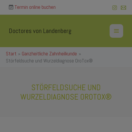
Zum
Termin online buchen
Inhalt
springen
Doctores von Landenberg
Start
Ganzheitliche Zahnheilkunde
Störfeldsuche und Wurzeldiagnose OroTox®
STÖRFELDSUCHE UND
WURZELDIAGNOSE OROTOX®